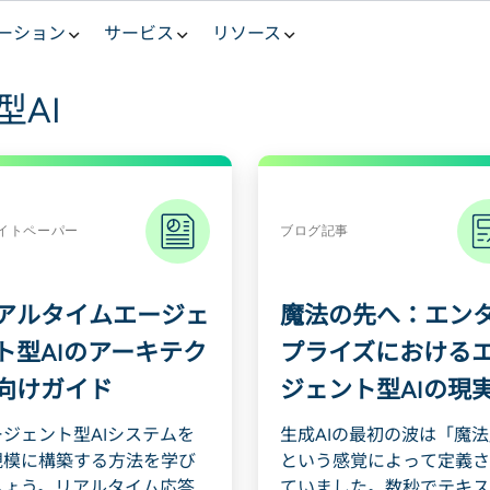
ーション
サービス
リソース
AI
イトペーパー
ブログ記事
アルタイムエージェ
魔法の先へ：エン
ト型AIのアーキテク
プライズにおける
向けガイド
ジェント型AIの現
ージェント型AIシステムを
生成AIの最初の波は「魔
規模に構築する方法を学び
という感覚によって定義さ
しょう。リアルタイム応答
ていました。数秒でテキス