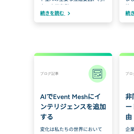
点、応用事例、…
性
続きを読む
続
ブログ記事
ブロ
AIでEvent Meshにイ
非
ンテリジェンスを追加
ー
する
由
変化は私たちの世界において
企