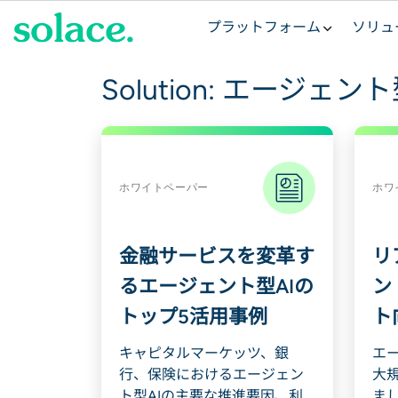
ス
プラットフォーム
ソリュ
キ
ッ
プ
Solution:
エージェント型
ホワイトペーパー
ホワ
金融サービスを変革す
リ
るエージェント型AIの
ン
トップ5活用事例
ト
キャピタルマーケッツ、銀
エ
行、保険におけるエージェン
大
ト型AIの主要な推進要因、利
ま