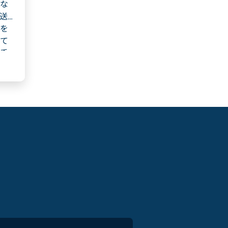
な
送
を
て
手
る
各受
え
行
場
ク
検
特
し
メ
情