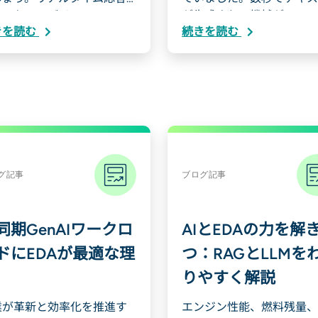
、スケーラビリティ、…
が生成され、機械が...
きを読む
続きを読む
グ記事
ブログ記事
同期GenAIワークロ
AIとEDAの力を解
ドにEDAが最適な理
つ：RAGとLLMを
りやすく解説
業が革新と効率化を推進す
エンジン性能、燃料残量、