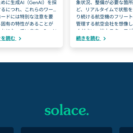
めに生成AI（GenAI）を採
象状況、整備が必要な箇所
するにつれ、これらのワー
ど、リアルタイムで状態を
ロードには特別な注意を要
り続ける航空機のフリート
る固有の特性があることが
管理する航空会社を想像し
かになっています。GenAI
ください。地上スタッフが
スクの非同期的な性質は、
動でデータを監視・対応す
きを読む
続きを読む
の変革的なテクノロジーを
代わりに、AIシステムが
用しようとするITリーダーに
信データを評価します。例
って、課題と機会の両方を
ば、エンジンセンサーが飛
たらします。
中に異常な振動を検知した
合、システムは即座に整備
ルーに対して目的地での点
準備を通知します。一方、
定の路線で天候遅延が発生
た場合は、関連するクルー
ンバーに通知し、旅客向け
報を自動的に更新します。