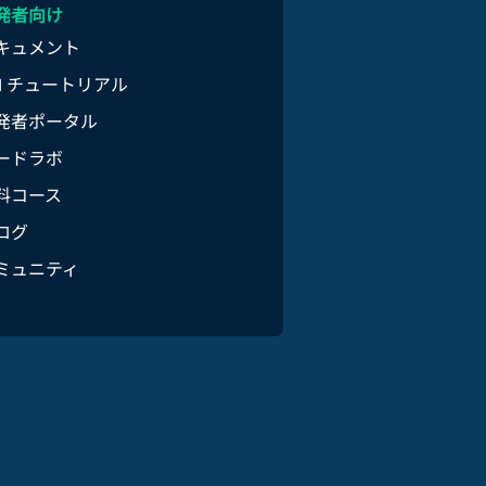
発者向け
キュメント
PI チュートリアル
発者ポータル
ードラボ
料コース
ログ
ミュニティ