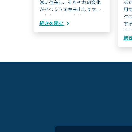
常に存在し、それぞれの変化
るた
がイベントを生み出します。
用
これらのイベントは...
ク
続きを読む
す
明ら
タ
続
こ
活
と
も